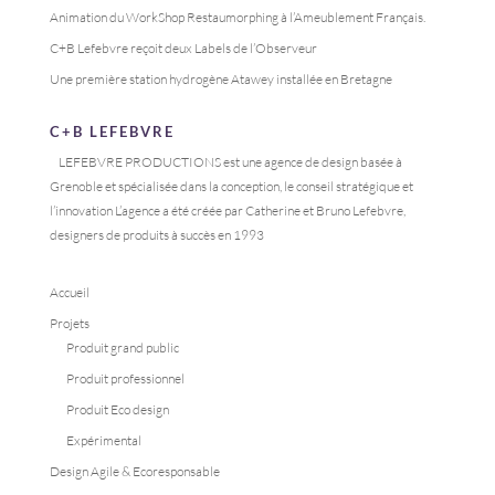
Animation du WorkShop Restaumorphing à l’Ameublement Français.
C+B Lefebvre reçoit deux Labels de l’Observeur
Une première station hydrogène Atawey installée en Bretagne
C+B LEFEBVRE
LEFEBVRE PRODUCTIONS est une agence de design basée à
Grenoble et spécialisée dans la conception, le conseil stratégique et
l’innovation L’agence a été créée par Catherine et Bruno Lefebvre,
designers de produits à succès en 1993
Accueil
Projets
Produit grand public
Produit professionnel
Produit Eco design
Expérimental
Design Agile & Ecoresponsable