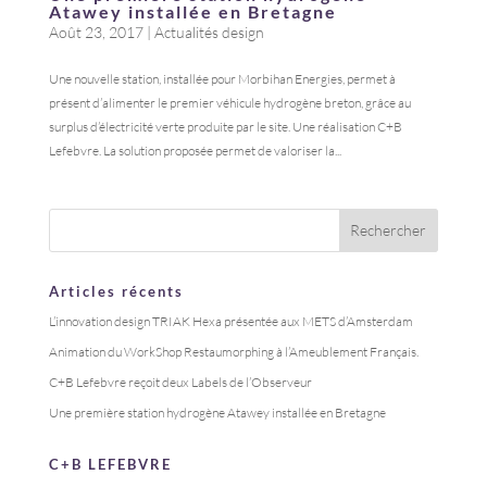
Atawey installée en Bretagne
Août 23, 2017
|
Actualités design
Une nouvelle station, installée pour Morbihan Energies, permet à
présent d’alimenter le premier véhicule hydrogène breton, grâce au
surplus d’électricité verte produite par le site. Une réalisation C+B
Lefebvre. La solution proposée permet de valoriser la...
Articles récents
L’innovation design TRIAK Hexa présentée aux METS d’Amsterdam
Animation du WorkShop Restaumorphing à l’Ameublement Français.
C+B Lefebvre reçoit deux Labels de l’Observeur
Une première station hydrogène Atawey installée en Bretagne
C+B LEFEBVRE