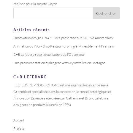
réalisée pour la société Goyot
Articles récents
L’innovation design TRIAK Hexa présentée aux METS d’Amsterdam
Animation du WorkShop Restaumorphing à l’Ameublement Français.
C+B Lefebvre reçoit deux Labels de l’Observeur
Une première station hydrogène Atawey installée en Bretagne
C+B LEFEBVRE
LEFEBVRE PRODUCTIONS est une agence de design basée à
Grenoble et spécialisée dans la conception, le conseil stratégique et
l’innovation L’agence a été créée par Catherine et Bruno Lefebvre,
designers de produits à succès en 1993
Accueil
Projets