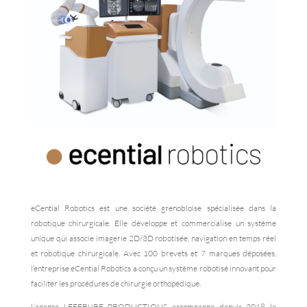
eCential Robotics est une société grenobloise spécialisée dans la
robotique chirurgicale. Elle développe et commercialise un système
unique qui associe imagerie 2D/3D robotisée, navigation en temps réel
et robotique chirurgicale. Avec 100 brevets et 7 marques déposées,
l’entreprise eCential Robotics a conçu un système robotisé innovant pour
faciliter les procédures de chirurgie orthopédique.
L’agence LEFEBVRE PRODUCTIONS accompagne depuis 2018 la