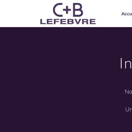
Accu
I
No
Un