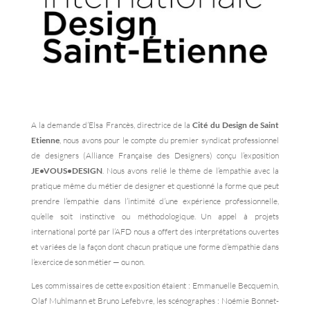
A la demande d’Elsa Francès, directrice de la
Cité du Design de Saint
Etienne
, nous avons pour le compte du premier syndicat professionnel
de designers (Alliance Française des Designers) conçu l’exposition
JE•VOUS•DESIGN
. Nous avons relié le thème de l’empathie avec la
pratique même du métier de designer et questionné la forme que peut
prendre l’empathie dans l’intimité d’une expérience professionnelle,
qu’elle soit instinctive ou méthodologique. Un appel à projets
international porté par l’AFD nous a offert des interprétations ouvertes
et variées de la façon dont chacun pratique une forme d’empathie dans
l’exercice de son métier — ou non.
Les commissaires de cette exposition étaient : Emmanuelle Becquemin,
Olaf Muhlmann et Bruno Lefebvre, les scénographes : Noémie Bonnet-