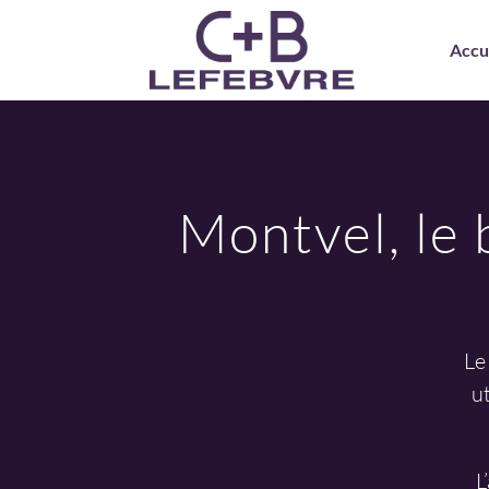
Accu
Montvel, le 
Le
u
L