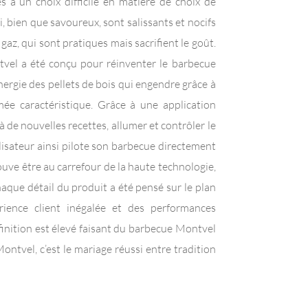
 à un choix difficile en matière de choix de
, bien que savoureux, sont salissants et nocifs
gaz, qui sont pratiques mais sacrifient le goût.
ntvel a été conçu pour réinventer le barbecue
nergie des pellets de bois qui engendre grâce à
ée caractéristique. Grâce à une application
 à de nouvelles recettes, allumer et contrôler le
ilisateur ainsi pilote son barbecue directement
ve être au carrefour de la haute technologie,
Chaque détail du produit a été pensé sur le plan
ience client inégalée et des performances
 finition est élevé faisant du barbecue Montvel
tvel, c’est le mariage réussi entre tradition