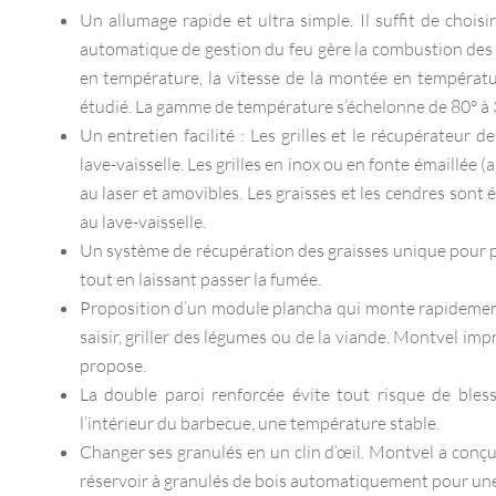
Un allumage rapide et ultra simple. Il suffit de chois
automatique de gestion du feu gère la combustion des
en température, la vitesse de la montée en températu
étudié. La gamme de température s’échelonne de 80° à 
Un entretien facilité : Les grilles et le récupérateur d
lave-vaisselle. Les grilles en inox ou en fonte émaillée
au laser et amovibles. Les graisses et les cendres son
au lave-vaisselle.
Un système de récupération des graisses unique pour pr
tout en laissant passer la fumée.
Proposition d’un module plancha qui monte rapidement
saisir, griller des légumes ou de la viande. Montvel imp
propose.
La double paroi renforcée évite tout risque de bles
l’intérieur du barbecue, une température stable.
Changer ses granulés en un clin d’œil. Montvel a conçu
réservoir à granulés de bois automatiquement pour une 