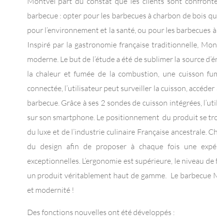
Montvel part du constat que les clients sont confrontés
barbecue : opter pour les barbecues à charbon de bois qui
pour l’environnement et la santé, ou pour les barbecues à 
Inspiré par la gastronomie française traditionnelle, Mo
moderne. Le but de l’étude a été de sublimer la source d’é
la chaleur et fumée de la combustion, une cuisson fum
connectée, l’utilisateur peut surveiller la cuisson, accéder
barbecue. Grâce à ses 2 sondes de cuisson intégrées, l’ut
sur son smartphone. Le positionnement du produit se trou
du luxe et de l’industrie culinaire Française ancestrale. 
du design afin de proposer à chaque fois une expér
exceptionnelles. L’ergonomie est supérieure, le niveau de
un produit véritablement haut de gamme. Le barbecue Mon
et modernité !
Des fonctions nouvelles ont été développés :