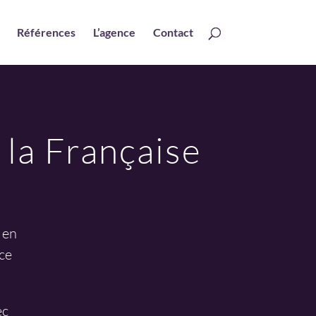
Références
L’agence
Contact
 la Française
 en
ce
ec