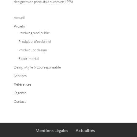
designers de produits à succès en 1993
Accueil
Projets
Produit grand public
Produit professionnel
Produit Eco design
Expérimental
Design Agile & Ecoresponsable
Services
Références
L’agence
Contact
Mentions Légales
Actualités