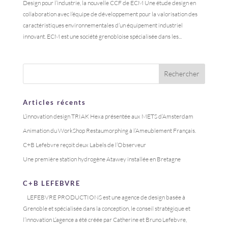
Design pour l’industrie, la nouvelle CCF de ECM Une étude design en
collaboration avec l’équipe de développement pour la valorisation des
caractéristiques environnementales d’un équipement industriel
innovant. ECM est une société grenobloise spécialisée dans les...
Articles récents
L’innovation design TRIAK Hexa présentée aux METS d’Amsterdam
Animation du WorkShop Restaumorphing à l’Ameublement Français.
C+B Lefebvre reçoit deux Labels de l’Observeur
Une première station hydrogène Atawey installée en Bretagne
C+B LEFEBVRE
LEFEBVRE PRODUCTIONS est une agence de design basée à
Grenoble et spécialisée dans la conception, le conseil stratégique et
l’innovation L’agence a été créée par Catherine et Bruno Lefebvre,