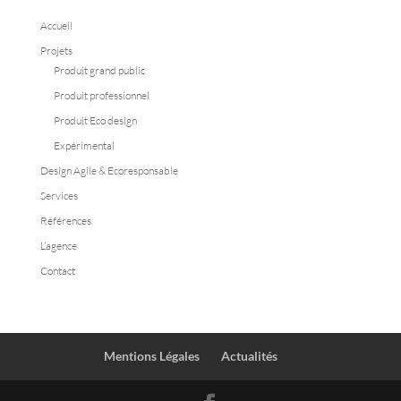
Accueil
Projets
Produit grand public
Produit professionnel
Produit Eco design
Expérimental
Design Agile & Ecoresponsable
Services
Références
L’agence
Contact
Mentions Légales
Actualités