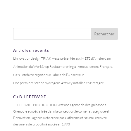
Articles récents
L’innovation design TRIAK Hexa présentée aux METS d’Amsterdam
Animation du WorkShop Restaumorphing à l’Ameublement Français.
C+B Lefebvre reçoit deux Labels de l’Observeur
Une première station hydrogène Atawey installée en Bretagne
C+B LEFEBVRE
LEFEBVRE PRODUCTIONS est une agence de design basée à
Grenoble et spécialisée dans la conception, le conseil stratégique et
l’innovation L’agence a été créée par Catherine et Bruno Lefebvre,
designers de produits à succès en 1993