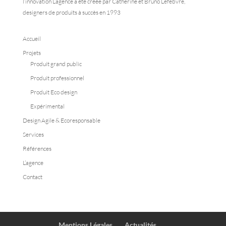
l’innovation L’agence a été créée par Catherine et Bruno Lefebvre,
designers de produits à succès en 1993
Accueil
Projets
Produit grand public
Produit professionnel
Produit Eco design
Expérimental
Design Agile & Ecoresponsable
Services
Références
L’agence
Contact
Mentions Légales
Actualités