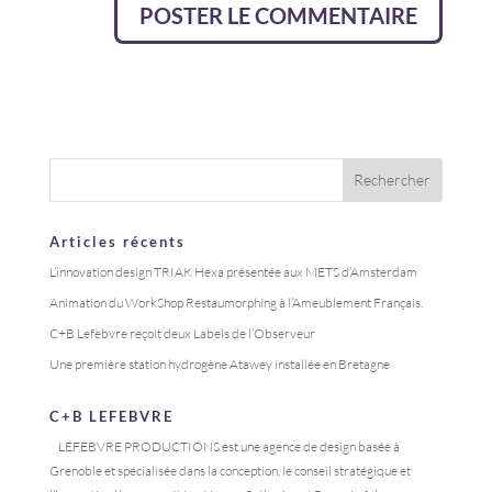
Articles récents
L’innovation design TRIAK Hexa présentée aux METS d’Amsterdam
Animation du WorkShop Restaumorphing à l’Ameublement Français.
C+B Lefebvre reçoit deux Labels de l’Observeur
Une première station hydrogène Atawey installée en Bretagne
C+B LEFEBVRE
LEFEBVRE PRODUCTIONS est une agence de design basée à
Grenoble et spécialisée dans la conception, le conseil stratégique et