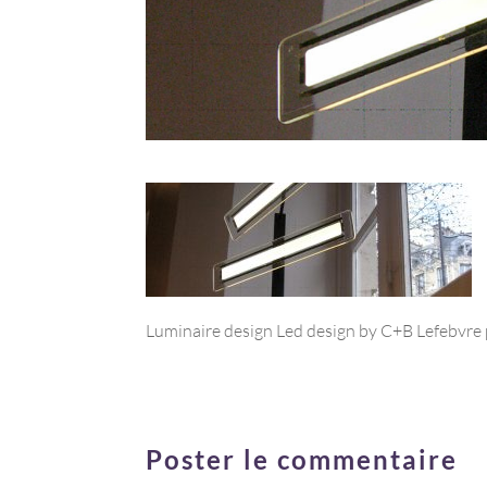
Luminaire design Led design by C+B Lefebvre
Poster le commentaire