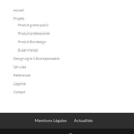
Accueil
Projets
Produit grand public
Produit professionnel
Produit Eco design
Expérimental
Design Agile & Ecoresponsable
Services
Références
L’agence
Contact
Mentions Légales
Actualités