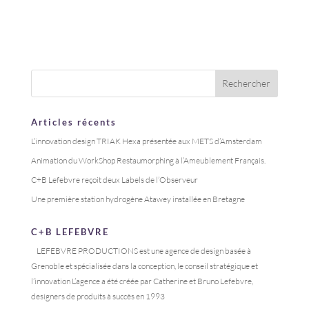
Articles récents
L’innovation design TRIAK Hexa présentée aux METS d’Amsterdam
Animation du WorkShop Restaumorphing à l’Ameublement Français.
C+B Lefebvre reçoit deux Labels de l’Observeur
Une première station hydrogène Atawey installée en Bretagne
C+B LEFEBVRE
LEFEBVRE PRODUCTIONS est une agence de design basée à
Grenoble et spécialisée dans la conception, le conseil stratégique et
l’innovation L’agence a été créée par Catherine et Bruno Lefebvre,
designers de produits à succès en 1993