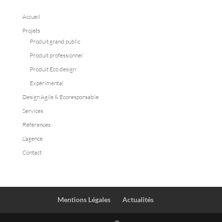
Accueil
Projets
Produit grand public
Produit professionnel
Produit Eco design
Expérimental
Design Agile & Ecoresponsable
Services
Références
L’agence
Contact
Mentions Légales
Actualités