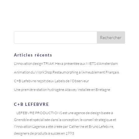
Articles récents
L’innovation design TRIAK Hexa présentée aux METS d’Amsterdam
Animation du WorkShop Restaumorphing à l’Ameublement Français.
C+B Lefebvre reçoit deux Labels de l’Observeur
Une première station hydrogène Atawey installée en Bretagne
C+B LEFEBVRE
LEFEBVRE PRODUCTIONS est une agence de design basée à
Grenoble et spécialisée dans la conception, le conseil stratégique et
l’innovation L’agence a été créée par Catherine et Bruno Lefebvre,
designers de produits à succès en 1993