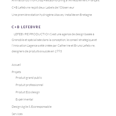
Animation du WorkShop Restaumorphing à l’Ameublement Français.
C+B Lefebvre reçoit deux Labels de l’Observeur
Une première station hydrogène Atawey installée en Bretagne
C+B LEFEBVRE
LEFEBVRE PRODUCTIONS est une agence de design basée à
Grenoble et spécialisée dans la conception, le conseil stratégique et
l’innovation L’agence a été créée par Catherine et Bruno Lefebvre,
designers de produits à succès en 1993
Accueil
Projets
Produit grand public
Produit professionnel
Produit Eco design
Expérimental
Design Agile & Ecoresponsable
Services