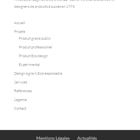
designers de produits à succès en 1993
Accueil
Projets
Produit grand public
Produit professionnel
Produit Eco design
Expérimental
Design Agile & Ecoresponsable
Services
Références
L’agence
Contact
Mentions Légales
Actualités