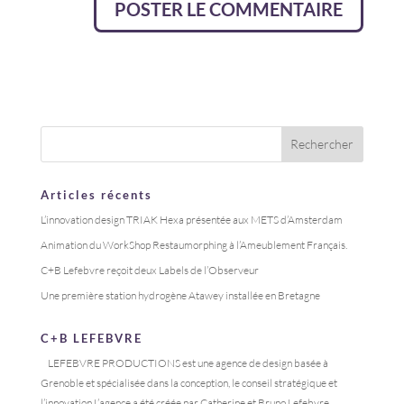
Articles récents
L’innovation design TRIAK Hexa présentée aux METS d’Amsterdam
Animation du WorkShop Restaumorphing à l’Ameublement Français.
C+B Lefebvre reçoit deux Labels de l’Observeur
Une première station hydrogène Atawey installée en Bretagne
C+B LEFEBVRE
LEFEBVRE PRODUCTIONS est une agence de design basée à
Grenoble et spécialisée dans la conception, le conseil stratégique et
l’innovation L’agence a été créée par Catherine et Bruno Lefebvre,