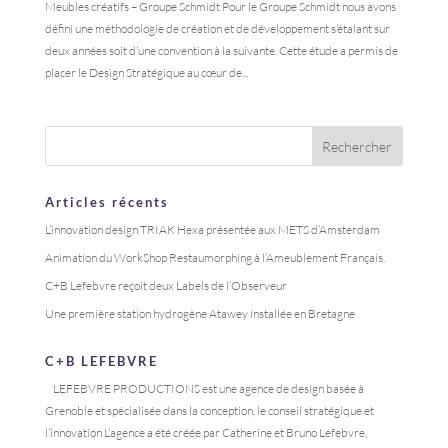
Meubles créatifs – Groupe Schmidt Pour le Groupe Schmidt nous avons
défini une méthodologie de création et de développement s’étalant sur
deux années soit d’une convention à la suivante. Cette étude a permis de
placer le Design Stratégique au cœur de...
Articles récents
L’innovation design TRIAK Hexa présentée aux METS d’Amsterdam
Animation du WorkShop Restaumorphing à l’Ameublement Français.
C+B Lefebvre reçoit deux Labels de l’Observeur
Une première station hydrogène Atawey installée en Bretagne
C+B LEFEBVRE
LEFEBVRE PRODUCTIONS est une agence de design basée à
Grenoble et spécialisée dans la conception, le conseil stratégique et
l’innovation L’agence a été créée par Catherine et Bruno Lefebvre,