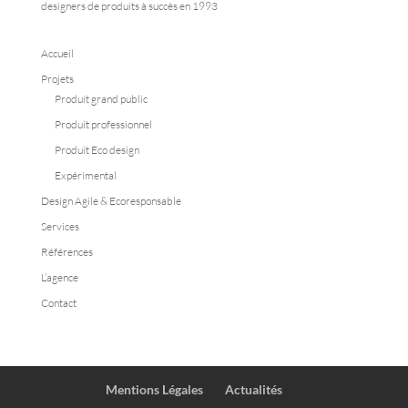
designers de produits à succès en 1993
Accueil
Projets
Produit grand public
Produit professionnel
Produit Eco design
Expérimental
Design Agile & Ecoresponsable
Services
Références
L’agence
Contact
Mentions Légales
Actualités